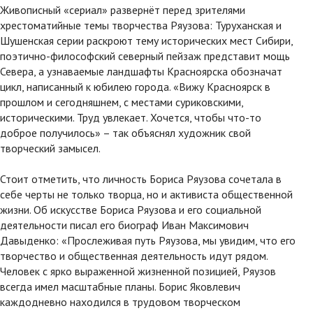
Живописный «сериал» развернёт перед зрителями
хрестоматийные темы творчества Ряузова: Туруханская и
Шушенская серии раскроют тему исторических мест Сибири,
поэтично-философский северный пейзаж представит мощь
Севера, а узнаваемые ландшафты Красноярска обозначат
цикл, написанный к юбилею города. «Вижу Красноярск в
прошлом и сегодняшнем, с местами суриковскими,
историческими. Труд увлекает. Хочется, чтобы что-то
доброе получилось» – так объяснял художник свой
творческий замысел.
Стоит отметить, что личность Бориса Ряузова сочетала в
себе черты не только творца, но и активиста общественной
жизни. Об искусстве Бориса Ряузова и его социальной
деятельности писал его биограф Иван Максимович
Давыденко: «Прослеживая путь Ряузова, мы увидим, что его
творчество и общественная деятельность идут рядом.
Человек с ярко выраженной жизненной позицией, Ряузов
всегда имел масштабные планы. Борис Яковлевич
каждодневно находился в трудовом творческом