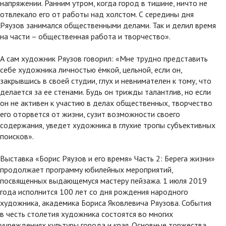
напряжении. Ранним утром, когда город в тишине, ничто не
отвлекало его от работы над холстом. С середины дня
Ряузов занимался общественными делами. Так и делил время
на части – общественная работа и творчество».
А сам художник Ряузов говорил: «Мне трудно представить
себе художника личностью ёмкой, цельной, если он,
закрывшись в своей студии, глух и невнимателен к тому, что
делается за ее стенами. Будь он трижды талантлив, но если
он не активен к участию в делах общественных, творчество
его оторвется от жизни, сузит возможности своего
содержания, уведет художника в глухие тропы субъективных
поисков».
Выставка «Борис Ряузов и его время» Часть 2: Берега жизни»
продолжает программу юбилейных мероприятий,
посвященных выдающемуся мастеру пейзажа. 1 июля 2019
года исполнится 100 лет со дня рождения народного
художника, академика Бориса Яковлевича Ряузова. События
в честь столетия художника состоятся во многих
учреждениях культуры города и края. Основные торжества