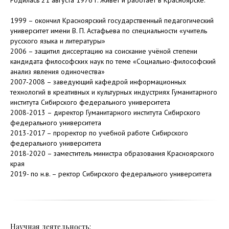
Родилась 21 августа 1976 г. Живет и работает в Красноярске.
1999
–
окончил Красноярский государственный педагогический
университет имени В. П. Астафьева по специальности «учитель
русского языка и литературы»
2006
– защитил диссертацию на соискание учёной степени
кандидата философских наук по теме «Социально-философский
анализ явления одиночества»
2007-2008
–
заведующий кафедрой информационных
технологий в креативных и культурных индустриях Гуманитарного
института Сибирского федерального университета
2008-2013
–
директор Гуманитарного института
Сибирского
федерального университета
2013-2017
–
проректор по учебной работе
Сибирского
федерального университета
2018-2020
–
заместитель министра образования Красноярского
края
2019- по н.в.
–
ректор Сибирского федерального университета
Научная деятельность: